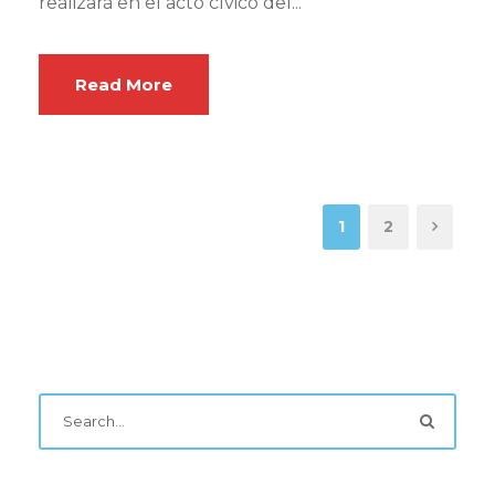
realizará en el acto cívico del...
Read More
1
2