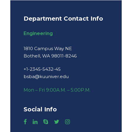
Department Contact Info
Engineering
1810 Campus Way NE
Bothell, WA 98011-8246
+1-2345-5432-45
bsba@kuuniver.edu
Mon – Fri 9:00A.M. – 5:00P.M.
Social Info