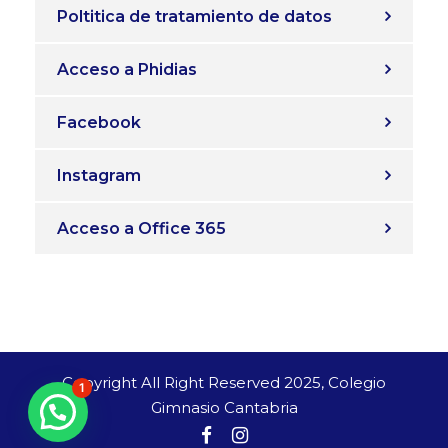
Poltitica de tratamiento de datos
Acceso a Phidias
Facebook
Instagram
Acceso a Office 365
Copyright All Right Reserved 2025, Colegio
1
Gimnasio Cantabria