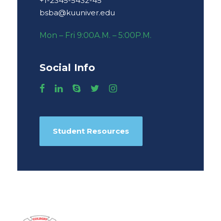
+1-2345-5432-45
bsba@kuuniver.edu
Mon – Fri 9:00A.M. – 5:00P.M.
Social Info
Student Resources