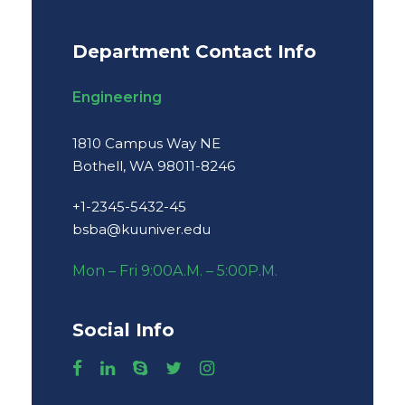
Department Contact Info
Engineering
1810 Campus Way NE
Bothell, WA 98011-8246
+1-2345-5432-45
bsba@kuuniver.edu
Mon – Fri 9:00A.M. – 5:00P.M.
Social Info