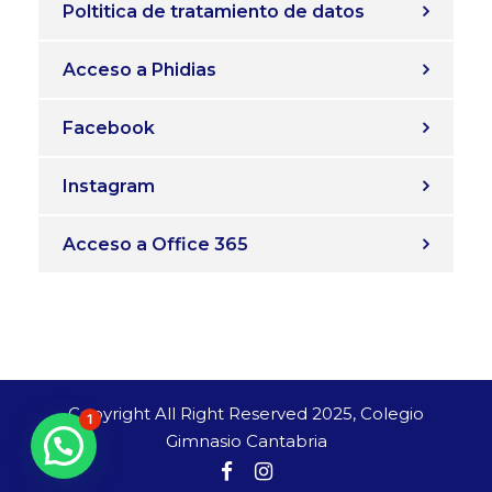
Poltitica de tratamiento de datos
Acceso a Phidias
Facebook
Instagram
Acceso a Office 365
Copyright All Right Reserved 2025, Colegio
1
Gimnasio Cantabria