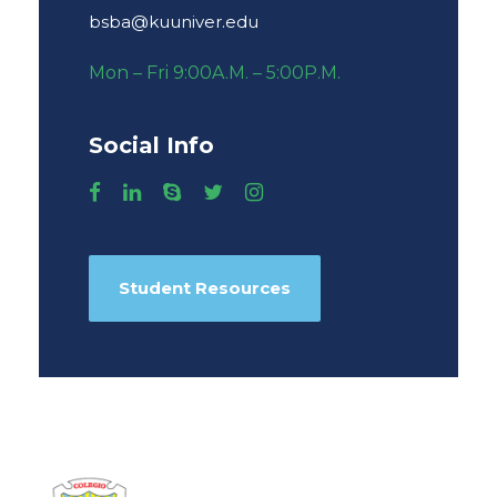
bsba@kuuniver.edu
Mon – Fri 9:00A.M. – 5:00P.M.
Social Info
Student Resources