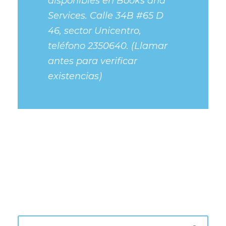
disponibles en Books and
Services. Calle 34B #65 D
46, sector Unicentro,
teléfono 2350640. (Llamar
antes para verificar
existencias)