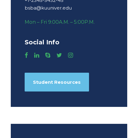
+1-2345-5432-45
bsba@kuuniver.edu
Mon – Fri 9:00A.M. – 5:00P.M.
Social Info
Student Resources