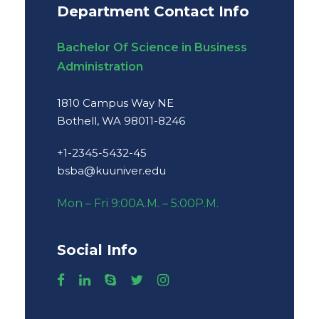
Department Contact Info
Bachelor Of Science in Business
Administration
1810 Campus Way NE
Bothell, WA 98011-8246
+1-2345-5432-45
bsba@kuuniver.edu
Mon – Fri 9:00A.M. – 5:00P.M.
Social Info