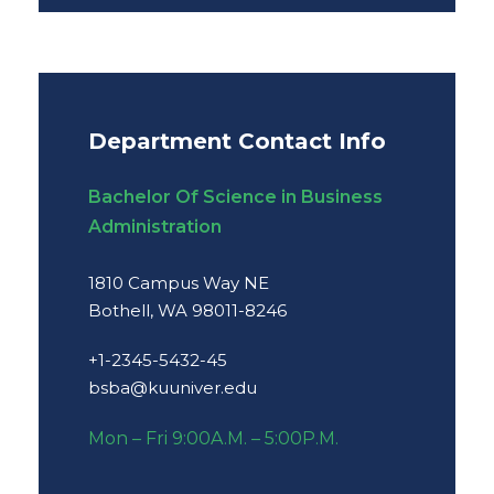
Department Contact Info
Bachelor Of Science in Business
Administration
1810 Campus Way NE
Bothell, WA 98011-8246
+1-2345-5432-45
bsba@kuuniver.edu
Mon – Fri 9:00A.M. – 5:00P.M.