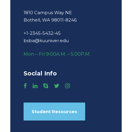
1810 Campus Way NE
Bothell, WA 98011-8246
+1-2345-5432-45
bsba@kuuniver.edu
Mon – Fri 9:00A.M. – 5:00P.M.
Social Info
Student Resources