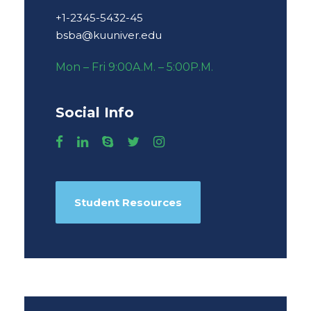
+1-2345-5432-45
bsba@kuuniver.edu
Mon – Fri 9:00A.M. – 5:00P.M.
Social Info
Student Resources