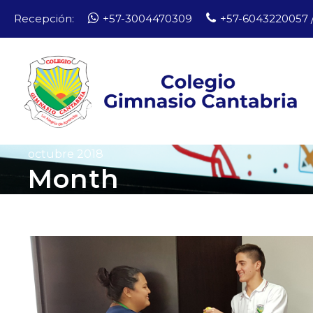
Recepción:
+57-3004470309
+57-6043220057 /
octubre 2018
Month