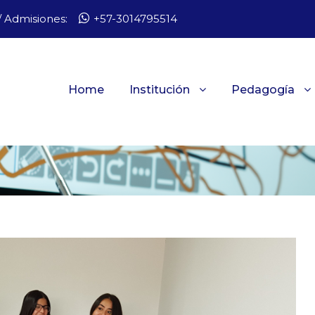
 Admisiones:
+57-3014795514
Home
Institución
Pedagogía