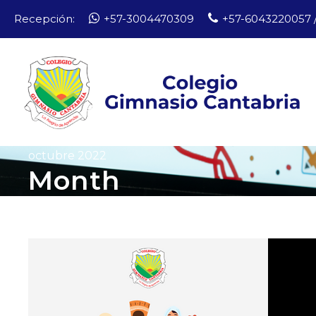
Recepción:
+57-3004470309
+57-6043220057 /
octubre 2022
Month