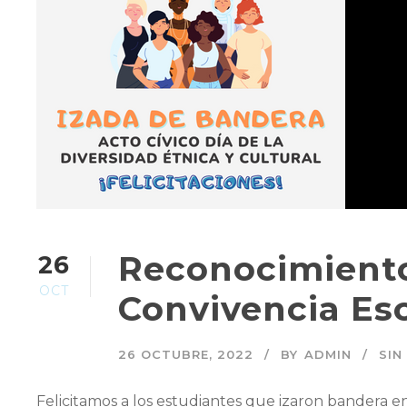
Reconocimiento
26
OCT
Convivencia Es
26 OCTUBRE, 2022
BY
ADMIN
SIN
Felicitamos a los estudiantes que izaron bandera 