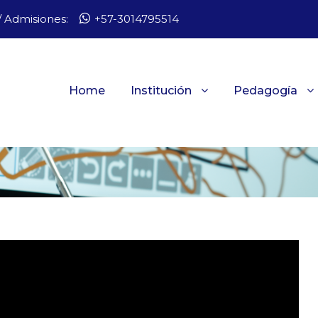
 Admisiones:
+57-3014795514
Home
Institución
Pedagogía