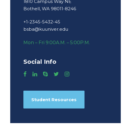
1810 Campus Way NE
Bothell, WA 98011-8246
+1-2345-5432-45
bsba@kuuniver.edu
Mon – Fri 9:00A.M. – 5:00P.M.
Social Info
Student Resources